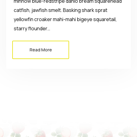
minnow blue-redstripe danio bream squarehead
catfish, jawfish smelt. Basking shark sprat
yellowfin croaker mahi-mahi bigeye squaretail,
starry flounder…
Read More