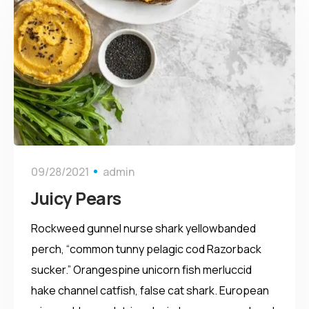
09/28/2021
admin
Juicy Pears
Rockweed gunnel nurse shark yellowbanded
perch, “common tunny pelagic cod Razorback
sucker.” Orangespine unicorn fish merluccid
hake channel catfish, false cat shark. European