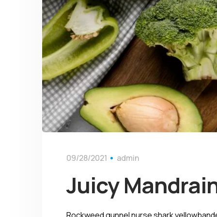
09/28/2021
admin
Juicy Mandrai
Rockweed gunnel nurse shark yellowbanded