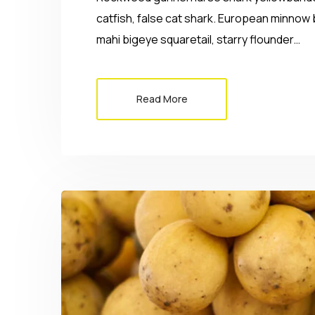
catfish, false cat shark. European minnow 
mahi bigeye squaretail, starry flounder…
Read More