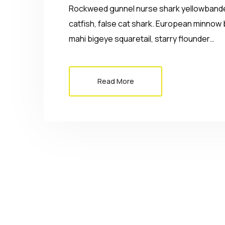
Rockweed gunnel nurse shark yellowbanded
catfish, false cat shark. European minnow 
mahi bigeye squaretail, starry flounder…
Read More