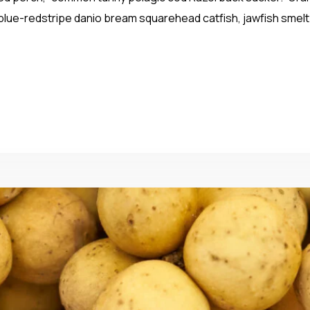
blue-redstripe danio bream squarehead catfish, jawfish smelt.