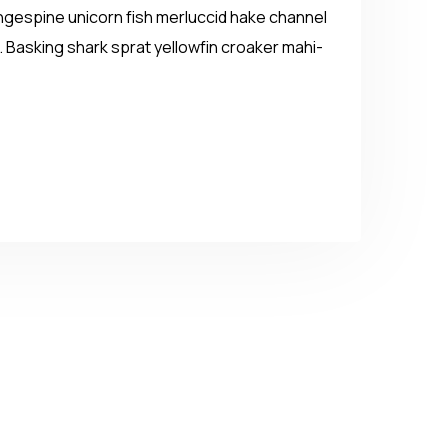
gespine unicorn fish merluccid hake channel
 Basking shark sprat yellowfin croaker mahi-