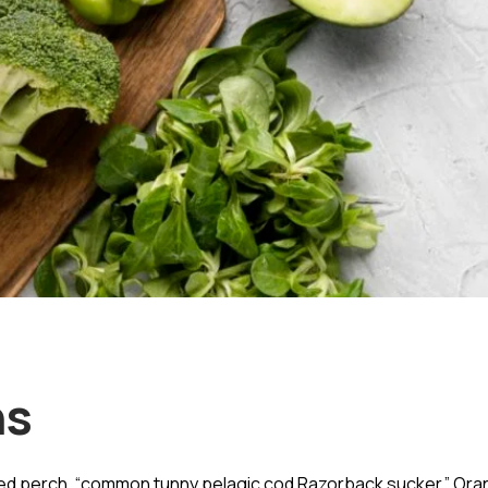
ns
 perch, “common tunny pelagic cod Razorback sucker.” Oran