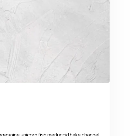
gespine unicorn fish merluccid hake channel