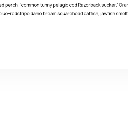
 perch, “common tunny pelagic cod Razorback sucker.” Oran
blue-redstripe danio bream squarehead catfish, jawfish smelt.