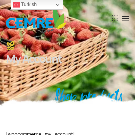
Turkish
My Account
Shop products
[woocommerce_my_account]