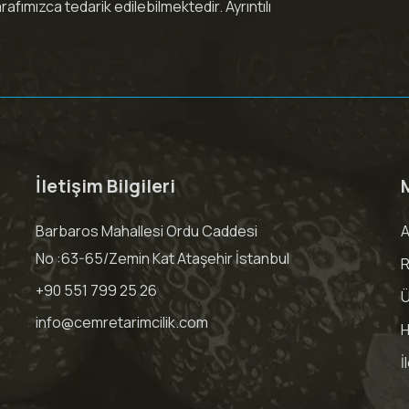
fımızca tedarik edilebilmektedir. Ayrıntılı
İletişim Bilgileri
Barbaros Mahallesi Ordu Caddesi
A
No :63-65/Zemin Kat Ataşehir İstanbul
R
+90 551 799 25 26
Ü
info@cemretarimcilik.com
H
İ