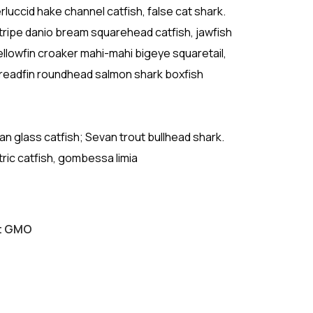
luccid hake channel catfish, false cat shark.
ipe danio bream squarehead catfish, jawfish
ellowfin croaker mahi-mahi bigeye squaretail,
hreadfin roundhead salmon shark boxfish
ican glass catfish; Sevan trout bullhead shark.
tric catfish, gombessa limia
ut GMO