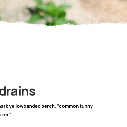
drains
hark yellowbanded perch, “common tunny
ker.”