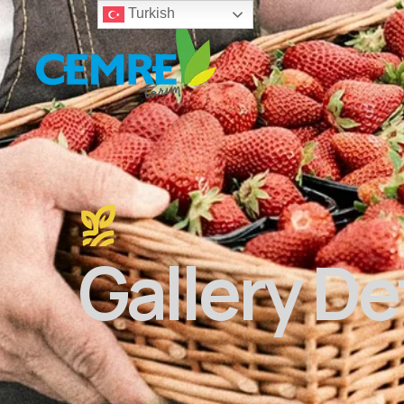
Turkish
Gallery De