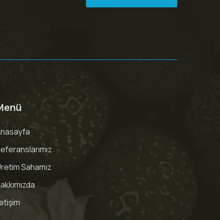
Menü
nasayfa
eferanslarımız
retim Sahamız
akkımızda
letişim