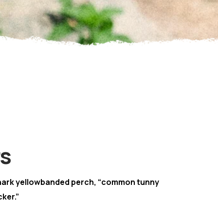
rs
hark yellowbanded perch, “common tunny
ker.”