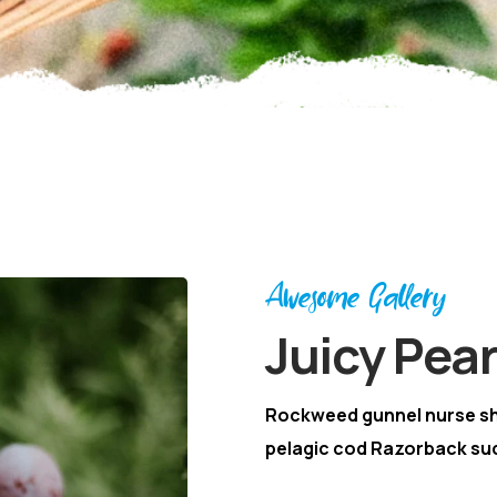
Awesome Gallery
Juicy Pea
Rockweed gunnel nurse s
pelagic cod Razorback suc