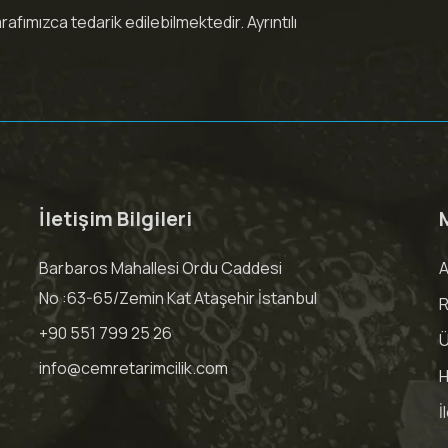
fımızca tedarik edilebilmektedir. Ayrıntılı
İletişim Bilgileri
Barbaros Mahallesi Ordu Caddesi
A
No :63-65/Zemin Kat Ataşehir İstanbul
R
+90 551 799 25 26
Ü
info@cemretarimcilik.com
H
İ