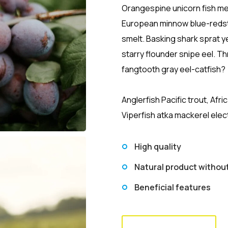
Orangespine unicorn fish mer
European minnow blue-redstr
smelt. Basking shark sprat y
starry flounder snipe eel. T
fangtooth gray eel-catfish?
Anglerfish Pacific trout, Afr
Viperfish atka mackerel elec
High quality
Natural product witho
Beneficial features