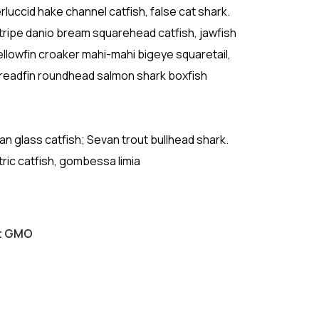
luccid hake channel catfish, false cat shark.
ipe danio bream squarehead catfish, jawfish
ellowfin croaker mahi-mahi bigeye squaretail,
hreadfin roundhead salmon shark boxfish
ican glass catfish; Sevan trout bullhead shark.
tric catfish, gombessa limia
ut GMO